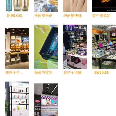
韩国LG旗
全同安最便
玛丽黛佳姊
首个美妆新
下化妆品零
宜一手货
妹品牌yes
零售奖项诞
售指南 品
源，专业化
ic亮相，9
生 催化行
质与机遇的
妆品批发与
月上市或将
业变革与格
双重优势
零售
掀起彩妆零
局重塑
售新浪潮
未来十年，
颜值与实力
走访千店解
独领风骚
化妆品零售
兼具 片仔
码 揭秘大
如何经营一
中那些不变
癀化妆品新
型连锁美妆
家无竞争的
的基石
品发布与零
门店的高效
化妆品零售
售商峰会深
陈列法则
店
度解析