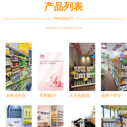
产品列表
PRODUCT
----------------
从柜台到全
零售破13
天天化妆品
选择小资生
域 化妆品
亿、回款超
开到镇上需
活 化妆品
新零售的进
7亿 红色小
要多少钱？
加盟创业的
化路径与未
象如何登顶
揭秘小镇美
开店无忧之