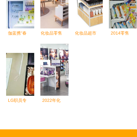
来图景
母婴化妆品
妆创业新蓝
选
第一品牌
海
伽蓝携“春
化妆品零售
化妆品超市
2014零售
夏”入局Z世
美丽产业的
新零售时代
业现状 社
代 化妆品
商业蓝图与
下的美妆消
区便利店成
零售的数字
消费洞察
费新选择
亮点，化妆
时代魔力玩
品零售迎变
家
革
LG职员专
2022年化
业打造 每
妆品店面室
月新款化妆
内设计新风
品批发零
尚——以装