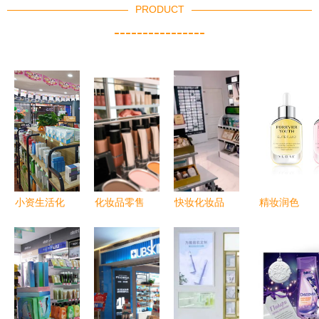
PRODUCT
----------------
小资生活化
化妆品零售
快妆化妆品
精妆润色
妆品加盟
展示 视
加盟 掘金
2024春季
强企实力与
觉、体验与
化妆品零售
化妆品产品
全面扶持下
转化的艺术
新蓝海
精修合集与
的创业新选
零售新趋势
择