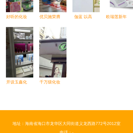
好听的化妆
优贝施荣膺
伽蓝 以高
欧瑞莲新年
品店名大全
2018中国
科技、新爆
妆彩，画册
灵感与创意
化妆品年度
品、新零售
设计映现品
集锦
杰出零售
重塑化妆品
牌风采——
商，引领行
零售新世界
上海画册设
业新零售风
计公司佳作
潮
赏析
开设玉鑫化
千万级化妆
妆品零售店
品店的品类
的资质与要
管理与零售
求详解
实战经验
地址：海南省海口市龙华区大同街道义龙西路772号2012室
电话：-