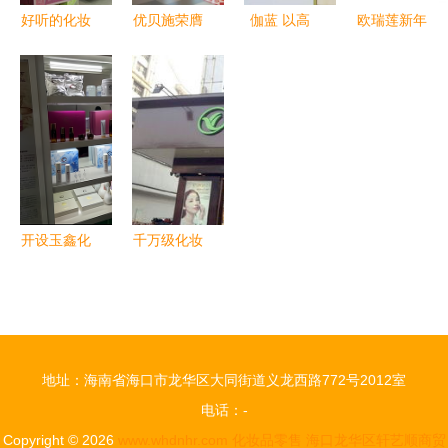
好听的化妆
优贝施荣膺
伽蓝 以高
欧瑞莲新年
品店名大全
2018中国
科技、新爆
妆彩，画册
灵感与创意
化妆品年度
品、新零售
设计映现品
集锦
杰出零售
重塑化妆品
牌风采——
商，引领行
零售新世界
上海画册设
业新零售风
计公司佳作
潮
赏析
开设玉鑫化
千万级化妆
妆品零售店
品店的品类
的资质与要
管理与零售
求详解
实战经验
地址：海南省海口市龙华区大同街道义龙西路772号2012室
电话：-
Copyright © 2026
www.whdnhr.com
化妆品零售
海口龙华区轩艺顺商贸