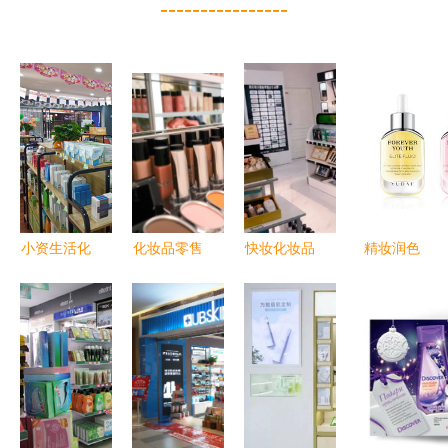
----------------
小资生活化
化妆品零售
快妆化妆品
精妆润色
妆品加盟
展示 视
加盟 掘金
2024春季
强企实力与
觉、体验与
化妆品零售
化妆品产品
全面扶持下
转化的艺术
新蓝海
精修合集与
的创业新选
零售新趋势
择