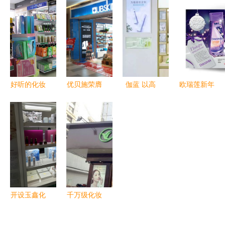
强企实力与
觉、体验与
化妆品零售
化妆品产品
全面扶持下
转化的艺术
新蓝海
精修合集与
的创业新选
零售新趋势
择
好听的化妆
优贝施荣膺
伽蓝 以高
欧瑞莲新年
品店名大全
2018中国
科技、新爆
妆彩，画册
灵感与创意
化妆品年度
品、新零售
设计映现品
集锦
杰出零售
重塑化妆品
牌风采——
商，引领行
零售新世界
上海画册设
业新零售风
计公司佳作
潮
赏析
开设玉鑫化
千万级化妆
妆品零售店
品店的品类